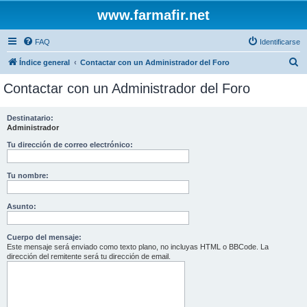
www.farmafir.net
FAQ
Identificarse
B
Índice general
Contactar con un Administrador del Foro
u
Contactar con un Administrador del Foro
s
c
Destinatario:
Administrador
a
r
Tu dirección de correo electrónico:
Tu nombre:
Asunto:
Cuerpo del mensaje:
Este mensaje será enviado como texto plano, no incluyas HTML o BBCode. La
dirección del remitente será tu dirección de email.