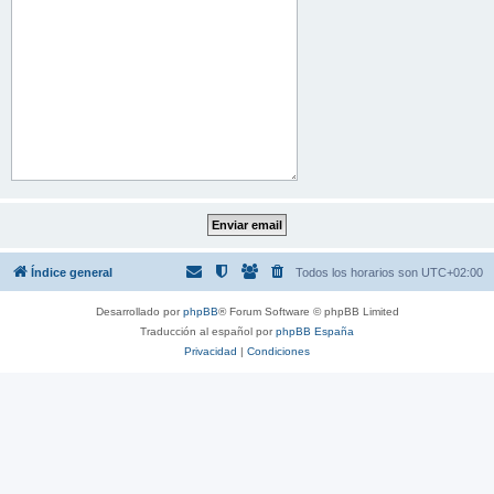
Índice general
Todos los horarios son
UTC+02:00
Desarrollado por
phpBB
® Forum Software © phpBB Limited
Traducción al español por
phpBB España
Privacidad
|
Condiciones