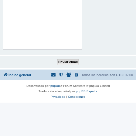
Índice general
Todos los horarios son
UTC+02:00
Desarrollado por
phpBB
® Forum Software © phpBB Limited
Traducción al español por
phpBB España
Privacidad
|
Condiciones