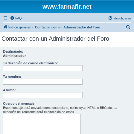
www.farmafir.net
FAQ
Identificarse
B
Índice general
Contactar con un Administrador del Foro
u
Contactar con un Administrador del Foro
s
c
Destinatario:
Administrador
a
r
Tu dirección de correo electrónico:
Tu nombre:
Asunto:
Cuerpo del mensaje:
Este mensaje será enviado como texto plano, no incluyas HTML o BBCode. La
dirección del remitente será tu dirección de email.