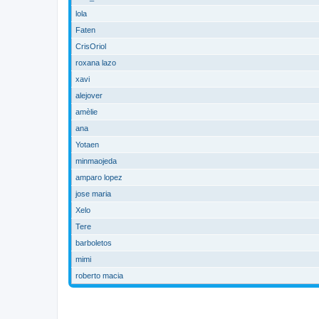
lola
Faten
CrisOriol
roxana lazo
xavi
alejover
amèlie
ana
Yotaen
minmaojeda
amparo lopez
jose maria
Xelo
Tere
barboletos
mimi
roberto macia