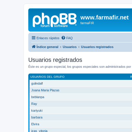
www.farmafir.net
farmaFIR
Enlaces rápidos
FAQ
Índice general
Usuarios
Usuarios registrados
Usuarios registrados
Éste es un grupo especial, los grupos especiales son administrados por l
USUARIOS DEL GRUPO
gulindalf
Joana Maria Plazas
beblanpa
Ray
kariyuki
barbara
Elvira
izas_vitoria