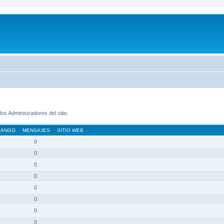
os Administradores del sitio.
RANGO
MENSAJES
SITIO WEB
0
0
0
0
0
0
0
0