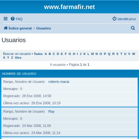
www.farmafir.net
FAQ
Identificarse
B
Índice general
Usuarios
u
Usuarios
s
c
Buscar un usuario
•
Todos
A
B
C
D
E
F
G
H
I
J
K
L
M
N
O
P
Q
R
S
T
U
V
W
X
Y
Z
Otro
a
4 usuarios • Página
1
de
1
r
NOMBRE DE USUARIO
Rango, Nombre de Usuario
roberto macia
Mensajes
0
Registrado
28 Ene 2008, 14:58
Última vez activo
28 Ene 2008, 15:19
Rango, Nombre de Usuario
Ray
Mensajes
0
Registrado
24 Mar 2008, 11:09
Última vez activo
24 Mar 2008, 11:14