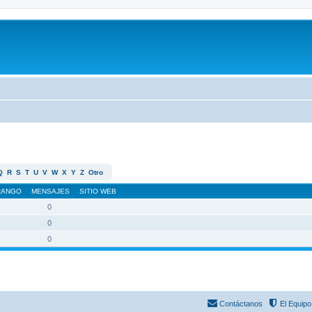
Q
R
S
T
U
V
W
X
Y
Z
Otro
RANGO
MENSAJES
SITIO WEB
0
0
0
Contáctanos
El Equipo