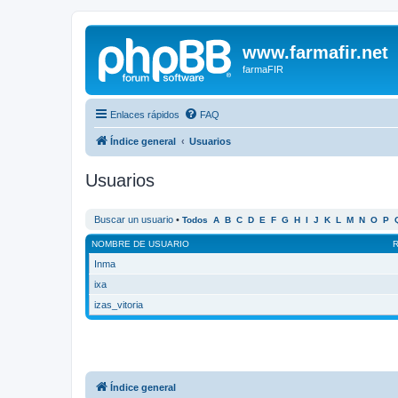
www.farmafir.net
farmaFIR
Enlaces rápidos
FAQ
Índice general
Usuarios
Usuarios
Buscar un usuario
•
Todos
A
B
C
D
E
F
G
H
I
J
K
L
M
N
O
P
NOMBRE DE USUARIO
Inma
ixa
izas_vitoria
Índice general