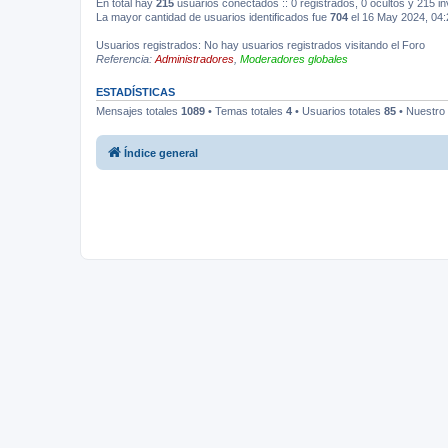
En total hay
215
usuarios conectados :: 0 registrados, 0 ocultos y 215 in
La mayor cantidad de usuarios identificados fue
704
el 16 May 2024, 04:
Usuarios registrados: No hay usuarios registrados visitando el Foro
Referencia:
Administradores
,
Moderadores globales
ESTADÍSTICAS
Mensajes totales
1089
• Temas totales
4
• Usuarios totales
85
• Nuestro
Índice general