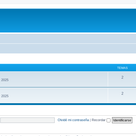
TEMAS
2
R 2025
2
R 2025
Olvidé mi contraseña
|
Recordar