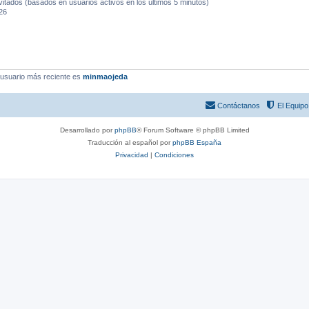
vitados (basados en usuarios activos en los últimos 5 minutos)
26
 usuario más reciente es
minmaojeda
Contáctanos
El Equipo
Desarrollado por
phpBB
® Forum Software © phpBB Limited
Traducción al español por
phpBB España
Privacidad
|
Condiciones