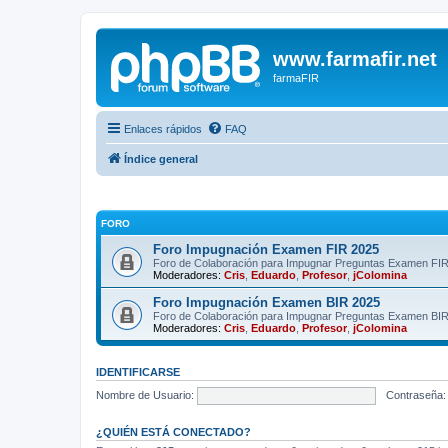
www.farmafir.net
farmaFIR
Enlaces rápidos
FAQ
Índice general
FORO
Foro Impugnación Examen FIR 2025
Foro de Colaboración para Impugnar Preguntas Examen FI
Moderadores:
Cris
,
Eduardo
,
Profesor
,
jColomina
Foro Impugnación Examen BIR 2025
Foro de Colaboración para Impugnar Preguntas Examen BI
Moderadores:
Cris
,
Eduardo
,
Profesor
,
jColomina
IDENTIFICARSE
Nombre de Usuario:
Contraseña:
¿QUIÉN ESTÁ CONECTADO?