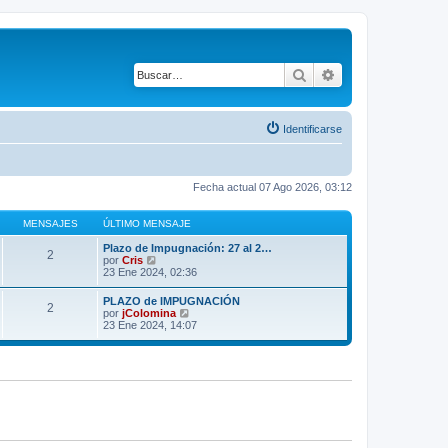
Buscar
Búsqueda avanza
Identificarse
Fecha actual 07 Ago 2026, 03:12
MENSAJES
ÚLTIMO MENSAJE
Plazo de Impugnación: 27 al 2…
2
V
por
Cris
e
23 Ene 2024, 02:36
r
ú
PLAZO de IMPUGNACIÓN
2
l
V
por
jColomina
t
e
23 Ene 2024, 14:07
i
r
m
ú
o
l
m
t
e
i
n
m
s
o
a
m
j
e
e
n