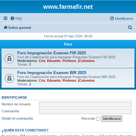
www.farmafir.net
FAQ
Identificarse
B
Índice general
u
Fecha actual 07 Ago 2026, 08:00
s
Foro
c
Foro Impugnación Examen FIR 2025
a
Foro de Colaboración para Impugnar Preguntas Examen FIR 2025
Moderadores:
Cris
,
Eduardo
,
Profesor
,
jColomina
r
Temas:
2
Foro Impugnación Examen BIR 2025
Foro de Colaboración para Impugnar Preguntas Examen BIR 2025
Moderadores:
Cris
,
Eduardo
,
Profesor
,
jColomina
Temas:
2
IDENTIFICARSE
Nombre de Usuario:
Contraseña:
Olvidé mi contraseña
Recordar
¿QUIÉN ESTÁ CONECTADO?
En total hay
724
usuarios conectados :: 0 registrados, 0 ocultos y 724 invitados (basados