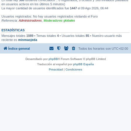
en usuarios activos en los últimos 5 minutos)
La mayor cantidad de usuarios identificados fue
1447
el 09 Ago 2026, 06:44
Usuarios registrados: No hay usuarios registrados visitando el Foro
Referencia:
Administradores
,
Moderadores globales
ESTADÍSTICAS
Mensajes totales
1089
• Temas totales
4
• Usuarios totales
85
• Nuestro usuario más
reciente es
minmaojeda
Índice general
Todos los horarios son
UTC+02:00
Desarrollado por
phpBB
® Forum Software © phpBB Limited
Traducción al español por
phpBB España
Privacidad
|
Condiciones