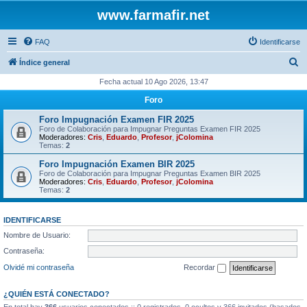
www.farmafir.net
FAQ
Identificarse
B
Índice general
u
Fecha actual 10 Ago 2026, 13:47
s
Foro
c
Foro Impugnación Examen FIR 2025
a
Foro de Colaboración para Impugnar Preguntas Examen FIR 2025
Moderadores:
Cris
,
Eduardo
,
Profesor
,
jColomina
r
Temas:
2
Foro Impugnación Examen BIR 2025
Foro de Colaboración para Impugnar Preguntas Examen BIR 2025
Moderadores:
Cris
,
Eduardo
,
Profesor
,
jColomina
Temas:
2
IDENTIFICARSE
Nombre de Usuario:
Contraseña:
Olvidé mi contraseña
Recordar
¿QUIÉN ESTÁ CONECTADO?
En total hay
366
usuarios conectados :: 0 registrados, 0 ocultos y 366 invitados (basados