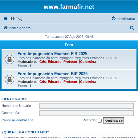
www.farmafir.net
FAQ
Identificarse
B
Índice general
u
Fecha actual 07 Ago 2026, 09:46
s
Foro
c
Foro Impugnación Examen FIR 2025
a
Foro de Colaboración para Impugnar Preguntas Examen FIR 2025
Moderadores:
Cris
,
Eduardo
,
Profesor
,
jColomina
r
Temas:
2
Foro Impugnación Examen BIR 2025
Foro de Colaboración para Impugnar Preguntas Examen BIR 2025
Moderadores:
Cris
,
Eduardo
,
Profesor
,
jColomina
Temas:
2
IDENTIFICARSE
Nombre de Usuario:
Contraseña:
Olvidé mi contraseña
Recordar
¿QUIÉN ESTÁ CONECTADO?
En total hay
289
usuarios conectados :: 0 registrados, 0 ocultos y 289 invitados (basados