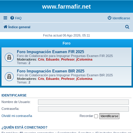
www.farmafir.net
FAQ
Identificarse
B
Índice general
u
Fecha actual 06 Ago 2026, 05:11
s
Foro
c
Foro Impugnación Examen FIR 2025
a
Foro de Colaboración para Impugnar Preguntas Examen FIR 2025
Moderadores:
Cris
,
Eduardo
,
Profesor
,
jColomina
r
Temas:
2
Foro Impugnación Examen BIR 2025
Foro de Colaboración para Impugnar Preguntas Examen BIR 2025
Moderadores:
Cris
,
Eduardo
,
Profesor
,
jColomina
Temas:
2
IDENTIFICARSE
Nombre de Usuario:
Contraseña:
Olvidé mi contraseña
Recordar
¿QUIÉN ESTÁ CONECTADO?
En total hay
40
usuarios conectados :: 0 registrados, 0 ocultos y 40 invitados (basados en