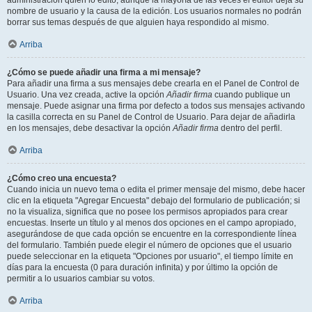
administración quién lo editó, aunque la mayoría de las veces el editor deja su
nombre de usuario y la causa de la edición. Los usuarios normales no podrán
borrar sus temas después de que alguien haya respondido al mismo.
Arriba
¿Cómo se puede añadir una firma a mi mensaje?
Para añadir una firma a sus mensajes debe crearla en el Panel de Control de
Usuario. Una vez creada, active la opción
Añadir firma
cuando publique un
mensaje. Puede asignar una firma por defecto a todos sus mensajes activando
la casilla correcta en su Panel de Control de Usuario. Para dejar de añadirla
en los mensajes, debe desactivar la opción
Añadir firma
dentro del perfil.
Arriba
¿Cómo creo una encuesta?
Cuando inicia un nuevo tema o edita el primer mensaje del mismo, debe hacer
clic en la etiqueta "Agregar Encuesta" debajo del formulario de publicación; si
no la visualiza, significa que no posee los permisos apropiados para crear
encuestas. Inserte un título y al menos dos opciones en el campo apropiado,
asegurándose de que cada opción se encuentre en la correspondiente línea
del formulario. También puede elegir el número de opciones que el usuario
puede seleccionar en la etiqueta "Opciones por usuario", el tiempo límite en
días para la encuesta (0 para duración infinita) y por último la opción de
permitir a lo usuarios cambiar su votos.
Arriba