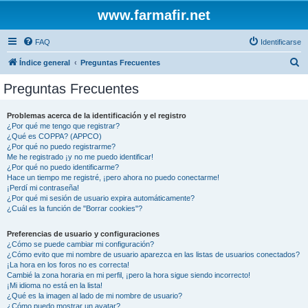
www.farmafir.net
FAQ
Identificarse
B
Índice general
Preguntas Frecuentes
u
Preguntas Frecuentes
s
c
Problemas acerca de la identificación y el registro
¿Por qué me tengo que registrar?
a
¿Qué es COPPA? (APPCO)
r
¿Por qué no puedo registrarme?
Me he registrado ¡y no me puedo identificar!
¿Por qué no puedo identificarme?
Hace un tiempo me registré, ¡pero ahora no puedo conectarme!
¡Perdí mi contraseña!
¿Por qué mi sesión de usuario expira automáticamente?
¿Cuál es la función de "Borrar cookies"?
Preferencias de usuario y configuraciones
¿Cómo se puede cambiar mi configuración?
¿Cómo evito que mi nombre de usuario aparezca en las listas de usuarios conectados?
¡La hora en los foros no es correcta!
Cambié la zona horaria en mi perfil, ¡pero la hora sigue siendo incorrecto!
¡Mi idioma no está en la lista!
¿Qué es la imagen al lado de mi nombre de usuario?
¿Cómo puedo mostrar un avatar?