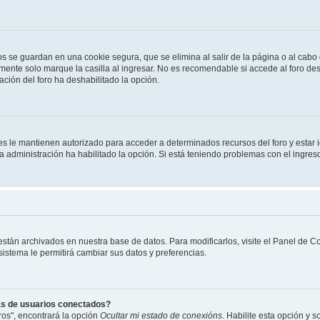
os se guardan en una cookie segura, que se elimina al salir de la página o al cab
ente solo marque la casilla al ingresar. No es recomendable si accede al foro des
tración del foro ha deshabilitado la opción.
les le mantienen autorizado para acceder a determinados recursos del foro y estar
 la administración ha habilitado la opción. Si está teniendo problemas con el ingres
 están archivados en nuestra base de datos. Para modificarlos, visite el Panel de 
 sistema le permitirá cambiar sus datos y preferencias.
as de usuarios conectados?
os", encontrará la opción
Ocultar mi estado de conexións
. Habilite esta opción y 