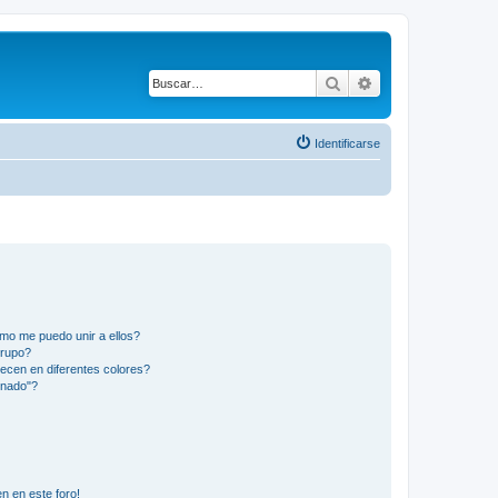
Buscar
Búsqueda avanza
Identificarse
mo me puedo unir a ellos?
Grupo?
ecen en diferentes colores?
inado"?
n en este foro!