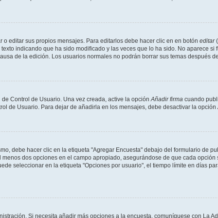
 o editar sus propios mensajes. Para editarlos debe hacer clic en en botón
editar
(
texto indicando que ha sido modificado y las veces que lo ha sido. No aparece si 
a causa de la edición. Los usuarios normales no podrán borrar sus temas después 
 de Control de Usuario. Una vez creada, active la opción
Añadir firma
cuando publi
trol de Usuario. Para dejar de añadirla en los mensajes, debe desactivar la opción
o, debe hacer clic en la etiqueta "Agregar Encuesta" debajo del formulario de publi
 al menos dos opciones en el campo apropiado, asegurándose de que cada opción se
 seleccionar en la etiqueta "Opciones por usuario", el tiempo límite en días para 
inistración. Si necesita añadir más opciones a la encuesta, comuníquese con La Ad