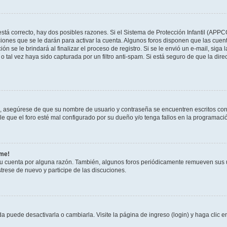
stá correcto, hay dos posibles razones. Si el Sistema de Protección Infantil (APPC
iones que se le darán para activar la cuenta. Algunos foros disponen que las cuen
ón se le brindará al finalizar el proceso de registro. Si se le envió un e-mail, siga
o tal vez haya sido capturada por un filtro anti-spam. Si está seguro de que la di
o, asegúrese de que su nombre de usuario y contraseña se encuentren escritos co
 que el foro esté mal configurado por su dueño y/o tenga fallos en la programació
rme!
su cuenta por alguna razón. También, algunos foros periódicamente remueven sus 
strese de nuevo y participe de las discuciones.
 puede desactivarla o cambiarla. Visite la página de ingreso (login) y haga clic 