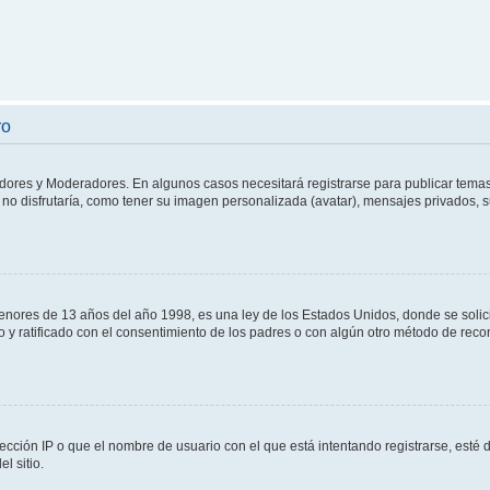
ro
adores y Moderadores. En algunos casos necesitará registrarse para publicar temas
no disfrutaría, como tener su imagen personalizada (avatar), mensajes privados, s
res de 13 años del año 1998, es una ley de los Estados Unidos, donde se solicita 
to y ratificado con el consentimiento de los padres o con algún otro método de rec
ección IP o que el nombre de usuario con el que está intentando registrarse, esté 
l sitio.