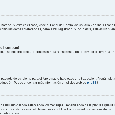
horaria. Si este es el caso, visite el Panel de Control de Usuario y defina su zona
 como las demás preferencias, debe estar registrado. Si no lo está, este es un bu
do incorrecto!
 sigue siendo incorrecta, entonces la hora almacenada en el servidor es errónea. P
 paquete de su idioma para el foro o nadie ha creado una traducción. Pregúntele a
 traducción. Puede encontrar más información en el sitio web de
phpBB
®
suario cuando esté viendo los mensajes. Dependiendo de la plantilla que utilice
ntos, indicando la cantidad de mensajes publicados por usted o su estatus dentro
a cada usuario.