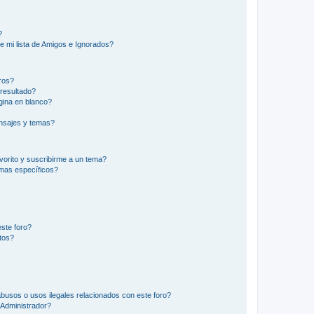
?
e mi lista de Amigos e Ignorados?
ros?
resultado?
ina en blanco?
nsajes y temas?
vorito y suscribirme a un tema?
emas específicos?
ste foro?
tos?
busos o usos ilegales relacionados con este foro?
Administrador?