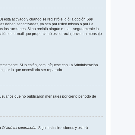
O) está activado y cuando se registró eligió la opción
Soy
tas deben ser activadas, ya sea por usted mismo o por La
 las instrucciones. Si no recibió ningún e-mail, seguramente la
rección de e-mail que proporcionó es correcta, envíe un mensaje
rrectamente. Si lo están, comuníquese con La Administración
n, por lo que necesitaría ser reparado.
usuarios que no publicaron mensajes por cierto periodo de
en
Olvidé mi contraseña
. Siga las instrucciones y estará