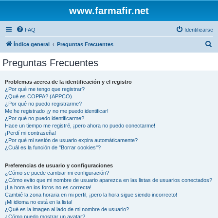
www.farmafir.net
FAQ
Identificarse
B
Índice general
Preguntas Frecuentes
u
Preguntas Frecuentes
s
c
Problemas acerca de la identificación y el registro
¿Por qué me tengo que registrar?
a
¿Qué es COPPA? (APPCO)
r
¿Por qué no puedo registrarme?
Me he registrado ¡y no me puedo identificar!
¿Por qué no puedo identificarme?
Hace un tiempo me registré, ¡pero ahora no puedo conectarme!
¡Perdí mi contraseña!
¿Por qué mi sesión de usuario expira automáticamente?
¿Cuál es la función de "Borrar cookies"?
Preferencias de usuario y configuraciones
¿Cómo se puede cambiar mi configuración?
¿Cómo evito que mi nombre de usuario aparezca en las listas de usuarios conectados?
¡La hora en los foros no es correcta!
Cambié la zona horaria en mi perfil, ¡pero la hora sigue siendo incorrecto!
¡Mi idioma no está en la lista!
¿Qué es la imagen al lado de mi nombre de usuario?
¿Cómo puedo mostrar un avatar?