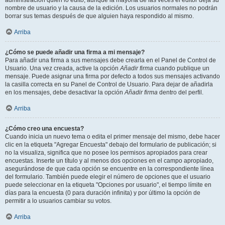
administración quién lo editó, aunque la mayoría de las veces el editor deja su
nombre de usuario y la causa de la edición. Los usuarios normales no podrán
borrar sus temas después de que alguien haya respondido al mismo.
Arriba
¿Cómo se puede añadir una firma a mi mensaje?
Para añadir una firma a sus mensajes debe crearla en el Panel de Control de
Usuario. Una vez creada, active la opción
Añadir firma
cuando publique un
mensaje. Puede asignar una firma por defecto a todos sus mensajes activando
la casilla correcta en su Panel de Control de Usuario. Para dejar de añadirla
en los mensajes, debe desactivar la opción
Añadir firma
dentro del perfil.
Arriba
¿Cómo creo una encuesta?
Cuando inicia un nuevo tema o edita el primer mensaje del mismo, debe hacer
clic en la etiqueta "Agregar Encuesta" debajo del formulario de publicación; si
no la visualiza, significa que no posee los permisos apropiados para crear
encuestas. Inserte un título y al menos dos opciones en el campo apropiado,
asegurándose de que cada opción se encuentre en la correspondiente línea
del formulario. También puede elegir el número de opciones que el usuario
puede seleccionar en la etiqueta "Opciones por usuario", el tiempo límite en
días para la encuesta (0 para duración infinita) y por último la opción de
permitir a lo usuarios cambiar su votos.
Arriba