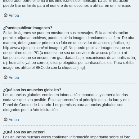
moderador borre el tema o los emoticones del mensaje. La administración
puede fijar un límite para el número de emoticones a utilizar en un mensaje.
Arriba
¿Puedo publicar imagenes?
Sí, las imágenes se pueden mostrar en sus mensajes. Si la administración
permite adjuntar archivos, puede subir la imagen directamente al foro. De otra
manera, debe guardar primero su foto en un servidor de acceso público, e.j.
http://www.ejemplo.com/mi-imagen.gif. No puede publicar imágenes que se
encuentren en su PC (a menos que sea un servidor de acceso público) ni
tampoco las que se encuentren guardadas bajo mecanismos de autenticación,
e.j. hotmail o yahoo correo, sitios protegidos por contraseñas, etc. Para exhibir
imágenes utilice el BBCode con la etiqueta [img].
Arriba
¿Qué son los anuncios globales?
Los anuncios globales contienen información importante y debería leerlos
cada vez que sea posible. Éstos aparecerán al principio de cada foro y en el
Panel de Control de Usuario. Los permisos para anuncios globales son
otorgados por La Administración.
Arriba
¿Qué son los anuncios?
Los anuncios muchas veces contienen información importante sobre el foro