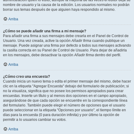
administración quién lo editó, aunque la mayoría de las veces el editor deja su
nombre de usuario y la causa de la edición. Los usuarios normales no podrán
borrar sus temas después de que alguien haya respondido al mismo.
Arriba
¿Cómo se puede añadir una firma a mi mensaje?
Para añadir una firma a sus mensajes debe crearla en el Panel de Control de
Usuario. Una vez creada, active la opción
Añadir firma
cuando publique un
mensaje. Puede asignar una firma por defecto a todos sus mensajes activando
la casilla correcta en su Panel de Control de Usuario. Para dejar de añadirla
en los mensajes, debe desactivar la opción
Añadir firma
dentro del perfil.
Arriba
¿Cómo creo una encuesta?
Cuando inicia un nuevo tema o edita el primer mensaje del mismo, debe hacer
clic en la etiqueta "Agregar Encuesta" debajo del formulario de publicación; si
no la visualiza, significa que no posee los permisos apropiados para crear
encuestas. Inserte un título y al menos dos opciones en el campo apropiado,
asegurándose de que cada opción se encuentre en la correspondiente línea
del formulario. También puede elegir el número de opciones que el usuario
puede seleccionar en la etiqueta "Opciones por usuario", el tiempo límite en
días para la encuesta (0 para duración infinita) y por último la opción de
permitir a lo usuarios cambiar su votos.
Arriba