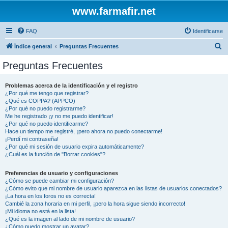
www.farmafir.net
FAQ
Identificarse
B
Índice general
Preguntas Frecuentes
u
Preguntas Frecuentes
s
c
Problemas acerca de la identificación y el registro
¿Por qué me tengo que registrar?
a
¿Qué es COPPA? (APPCO)
r
¿Por qué no puedo registrarme?
Me he registrado ¡y no me puedo identificar!
¿Por qué no puedo identificarme?
Hace un tiempo me registré, ¡pero ahora no puedo conectarme!
¡Perdí mi contraseña!
¿Por qué mi sesión de usuario expira automáticamente?
¿Cuál es la función de "Borrar cookies"?
Preferencias de usuario y configuraciones
¿Cómo se puede cambiar mi configuración?
¿Cómo evito que mi nombre de usuario aparezca en las listas de usuarios conectados?
¡La hora en los foros no es correcta!
Cambié la zona horaria en mi perfil, ¡pero la hora sigue siendo incorrecto!
¡Mi idioma no está en la lista!
¿Qué es la imagen al lado de mi nombre de usuario?
¿Cómo puedo mostrar un avatar?