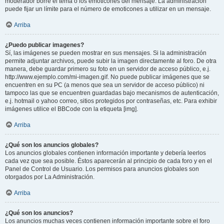
moderador borre el tema o los emoticones del mensaje. La administración
puede fijar un límite para el número de emoticones a utilizar en un mensaje.
Arriba
¿Puedo publicar imagenes?
Sí, las imágenes se pueden mostrar en sus mensajes. Si la administración
permite adjuntar archivos, puede subir la imagen directamente al foro. De otra
manera, debe guardar primero su foto en un servidor de acceso público, e.j.
http://www.ejemplo.com/mi-imagen.gif. No puede publicar imágenes que se
encuentren en su PC (a menos que sea un servidor de acceso público) ni
tampoco las que se encuentren guardadas bajo mecanismos de autenticación,
e.j. hotmail o yahoo correo, sitios protegidos por contraseñas, etc. Para exhibir
imágenes utilice el BBCode con la etiqueta [img].
Arriba
¿Qué son los anuncios globales?
Los anuncios globales contienen información importante y debería leerlos
cada vez que sea posible. Éstos aparecerán al principio de cada foro y en el
Panel de Control de Usuario. Los permisos para anuncios globales son
otorgados por La Administración.
Arriba
¿Qué son los anuncios?
Los anuncios muchas veces contienen información importante sobre el foro